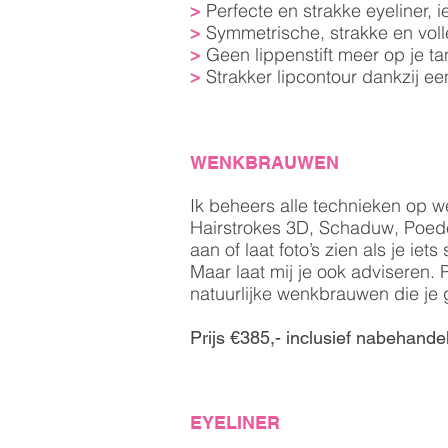
Perfecte en strakke eyeliner, 
>
Symmetrische, strakke en vo
>
Geen lippenstift meer op je t
>
Strakker lipcontour dankzij een
>
WENKBRAUWEN
Ik beheers alle technieken op 
Hairstrokes 3D, Schaduw, Poed
aan of laat foto’s zien als je iet
Maar laat mij je ook adviseren.
P
natuurlijke wenkbrauwen die je ge
Prijs €385,- inclusief nabehande
EYELINER