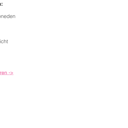
n:
eneden
icht
ren ->