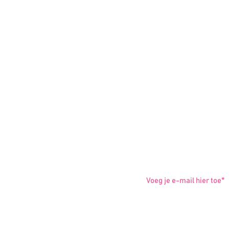
Nieuws
 6 52 63 99 93
|
Meld je a
o@lineperfection.nl
rinetsingel 138
35 DE Zwijndrecht