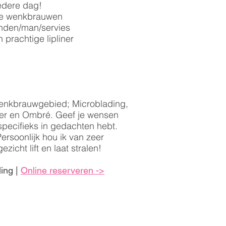
iedere dag!
lle wenkbrauwen
anden/man/servies
 prachtige lipliner
wenkbrauwgebied; Microblading,
er en Ombré. Geef je wensen
s specifieks in gedachten hebt.
ersoonlijk hou ik van zeer
zicht lift en laat stralen!
ling |
Online reserveren ->