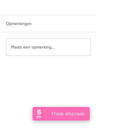
Opmerkingen
Plaats een opmerking...
MAAK EEN AFSPRAAK
+31 6 52 63 99 93
info@lineperfection.nl
Klarinetsingel 138