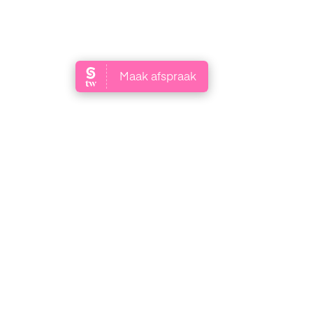
MAAK EEN AFSPRAAK
+31 6 52 63 99 93
info@lineperfection.nl
Klarinetsingel 138
3335 DE Zwijndrecht