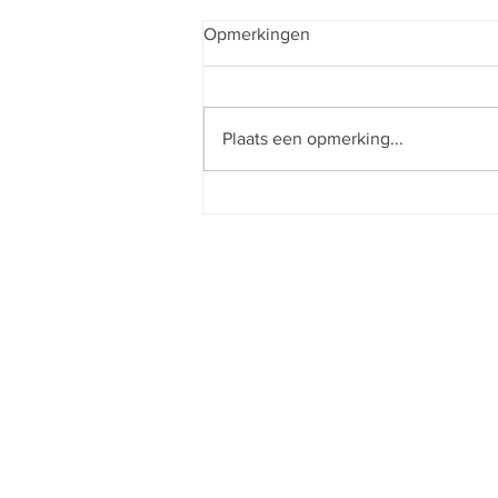
Diana Hiwat ⭐⭐⭐⭐⭐
Opmerkingen
Vandaag na veel twijfel, mijn
wenkbrauwen bij Eva laten doen.
Wat een lieve vrouw. Ik voelde mij
Plaats een opmerking...
echt welkom. Haar werkwijze is
heel...
+31
OVER EVA
inf
BEHANDELINGEN
AFSPRAAK INFORMATIE
Kla
PORTFOLIO